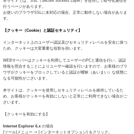
本サイトでは、SSL（Secure Sockets Layer）を使用して暗号化通信を
行うページがあります。
お使いのブラウザSSLに未対応の場合、正常に動作しない場合がありま
す。
【クッキー（Cookie）と認証セキュリティ】
インターネット上のユーザー認証及びセキュリティレベルを安全に保つ
ため、クッキーは大変重要な役割を担います。
WEBサーバーはクッキーを利用してユーザーのPCと通信を行い、認証
情報を照合することによりユーザー確認を行いますので、お客様のブラ
ウザがクッキーをブロックしていると認証が曖昧（あいまい）な状態に
なる可能性がございます。
本サイトは、クッキーを使用しセキュリティレベルを維持しているた
め、お客様がクッキーを有効にしないと正常にご利用できない場合がご
ざいます。
【クッキーを有効にする】
Internet Explorer 6.x
の場合
[ツール]メニュー -> [インターネットオプション] をクリック。