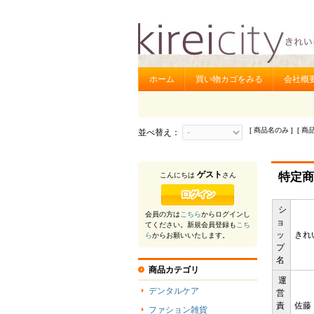
ホーム
買い物カゴをみる
会社概
[ 商品名のみ ] [ 商
並べ替え：
ゲスト
特定商
こんにちは
さん
シ
会員の方は
こちら
からログインし
ョ
てください。新規会員登録も
こち
ッ
きれ
ら
からお願いいたします。
プ
名
商品カテゴリ
運
デンタルケア
営
責
佐藤
ファション雑貨