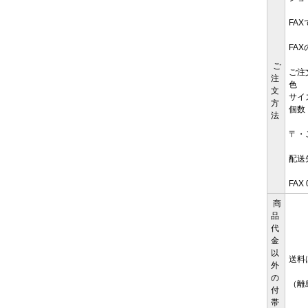
FA
FA
ご
ご注
注
色
文
サイ
方
個数
法
〒・
配送
FAX
商
品
代
金
以
送料
外
の
（離
付
帯