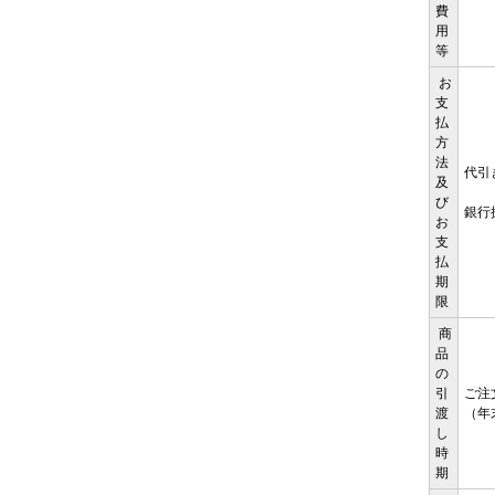
費
用
等
お
支
払
方
法
代引
及
び
銀行
お
支
払
期
限
商
品
の
引
ご注
渡
（年
し
時
期