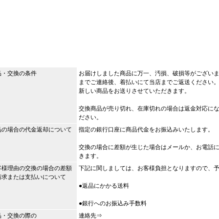
品・交換の条件
お届けしました商品に万一、汚損、破損等がござい
までご連絡後、着払いにて当店までご返送ください
新しい商品をお送りさせていただきます。
交換商品が売り切れ、在庫切れの場合は返金対応に
ださい。
品の場合の代金返却について
指定の銀行口座に商品代金をお振込みいたします。
交換の場合に差額が生じた場合はメールか、お電話
きます。
客様理由の交換の場合の差額
下記に関しましては、お客様負担となりますので、
請求または支払いについて
●返品にかかる送料
●銀行へのお振込み手数料
品・交換の際の
連絡先⇒