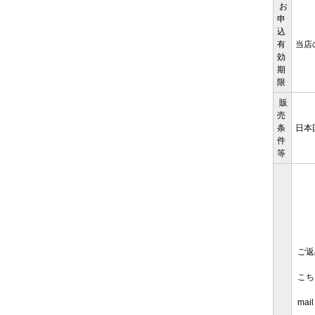
お
申
込
有
当店
効
期
限
販
売
条
日本
件
等
ご返
こち
mail