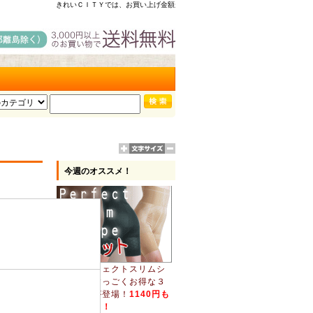
きれいＣＩＴＹでは、お買い上げ金額が３０００円以上（税込）で送料・代引き手数料無
今週のオススメ！
あのパーフェクトスリムシ
ェイプにすっごくお得な３
枚セットが登場！
1140円も
お得っ！！！