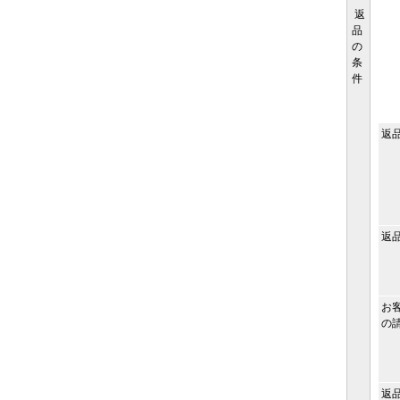
返
品
の
条
件
返
返
お
の
返