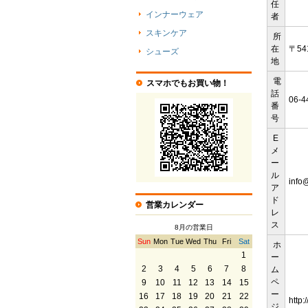
任
インナーウェア
者
スキンケア
所
在
〒54
シューズ
地
電
スマホでもお買い物！
話
06-
番
号
E
メ
ー
ル
info@
ア
ド
営業カレンダー
レ
ス
8月の営業日
Sun
Mon
Tue
Wed
Thu
Fri
Sat
ホ
1
ー
2
3
4
5
6
7
8
ム
ペ
9
10
11
12
13
14
15
ー
16
17
18
19
20
21
22
http:
ジ