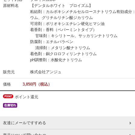
原材料名
【デンタルホワイト プロイズム】
粘結剤：カルボキシメチルセルロースナトリウム有効成分
ウム、グリチルリチン酸ジカリウム
可溶剤：ポリオキシエチレン硬化ヒマシ油
着香剤：香料（ペパーミントタイプ）
甘味剤：キシリトール、サッカリンナトリウム
防腐剤：エチルパラベン
清掃剤：メタリン酸ナトリウム
着色剤：銅クロロフィリンナトリウム
pH調整剤：水酸化ナトリウム
販売元
株式会社アンジュ
価格
3,850円（税込）
ポイント還元
友達にメールですすめる