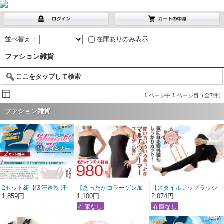
並べ替え：
在庫ありのみ表示
ファション雑貨
ここをタップして検索
1
ページ中
1
ページ目（全7件）
ファション雑貨
2セット組【吸汗速乾 汗
【あったかコラーゲン加
【スタイルアップラッシ
取り付きインナーシュエ
工 チューブウォーマー】
ュトレンカ２枚組】
1,859円
1,100円
2,074円
ット】