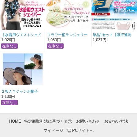
【水着用ウエストシェイ
フラワー柄ランジェリー
単品1セット【吸汗速乾
パー】
上下セット
汗取り付きインナーシュ
1,026円
1,980円
1,037円
エット】
２ＷＡＹジャンボ帽子
1,100円
HOME
特定商取引法に基づく表示
お問い合わせ
お支払い方法
マイページ
PCサイトへ